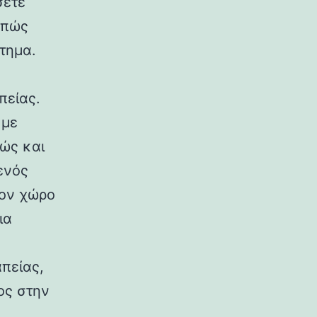
σετε
 πώς
τημα.
πείας.
 με
ώς και
ενός
τον χώρο
ια
απείας,
ος στην