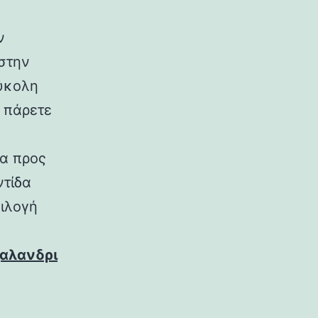
ν
 στην
εύκολη
 πάρετε
μα προς
ντίδα
πιλογή
αλανδρι