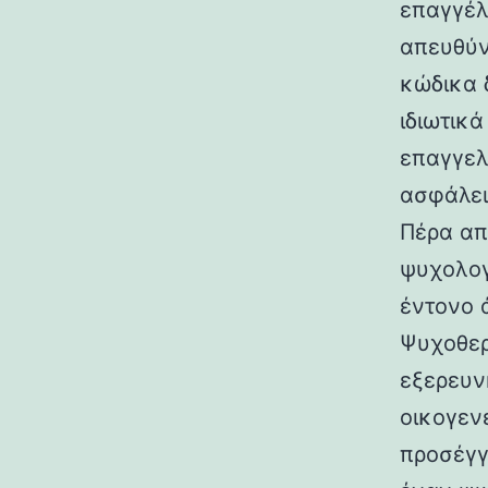
επαγγέλ
απευθύν
κώδικα 
ιδιωτικ
επαγγελ
ασφάλει
Πέρα από
ψυχολογί
έντονο 
Ψυχοθερ
εξερευν
οικογεν
προσέγγ