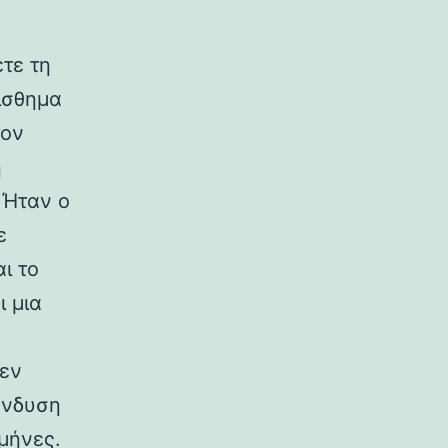
ετε τη
ίσθημα
τον
η
 Ήταν ο
ε
ι το
ι μια
δεν
ένδυση
μήνες.