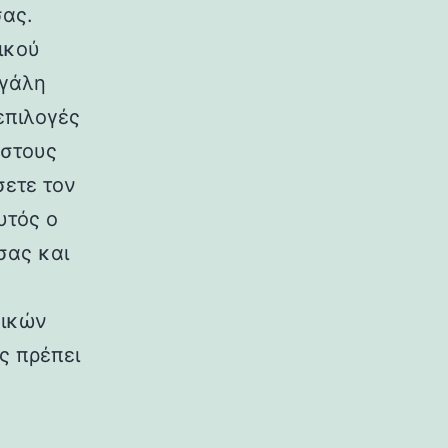
σας.
ικού
εγάλη
επιλογές
 στους
σετε τον
υτός ο
σας και
πικών
ς πρέπει