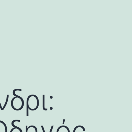
δρι:
Οδηγός