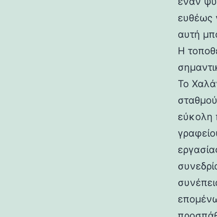
έναν ψυ
ευθέως 
αυτή μπ
Η τοποθ
σημαντι
Το Χαλάν
σταθμού
εύκολη 
γραφείο
εργασία
συνεδρί
συνέπεια
επομένω
προσπάθ