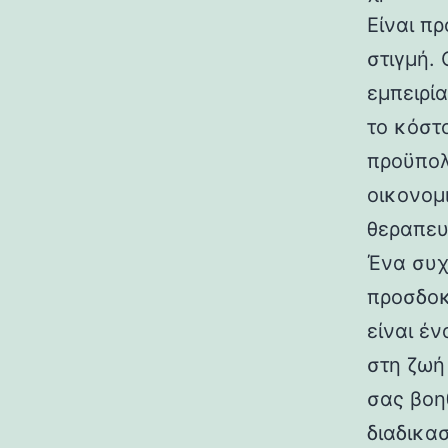
Είναι π
στιγμή.
εμπειρία
το κόστ
προϋπολ
οικονομι
θεραπευ
Ένα συχ
προσδοκ
είναι έ
στη ζωή
σας βοηθ
διαδικασ