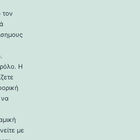
 τον
λά
πίσημους
.
 ρόλο. Η
ίζετε
φορική
 να
αμική
νείτε με