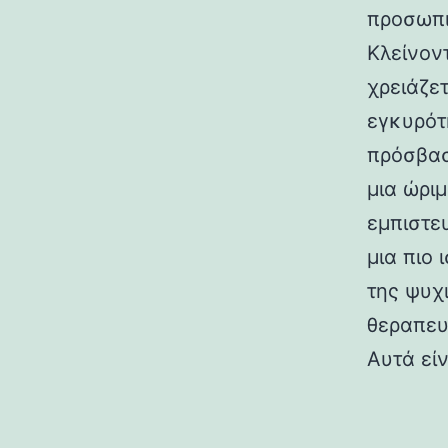
προσωπι
Κλείνον
χρειάζετ
εγκυρότ
πρόσβασ
μια ώρι
εμπιστε
μια πιο
της ψυχ
θεραπευ
Αυτά εί