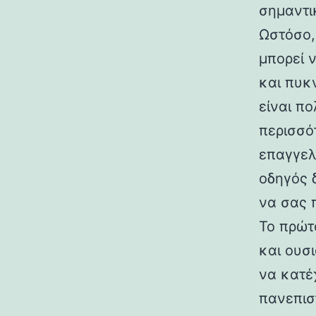
σημαντι
Ωστόσο,
μπορεί ν
και πυκ
είναι π
περισσό
επαγγελμ
οδηγός 
να σας 
Το πρώτ
και ουσ
να κατέ
πανεπισ