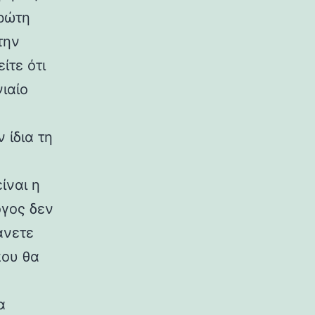
πρώτη
την
ίτε ότι
ιαίο
 ίδια τη
ίναι η
όγος δεν
άνετε
που θα
α