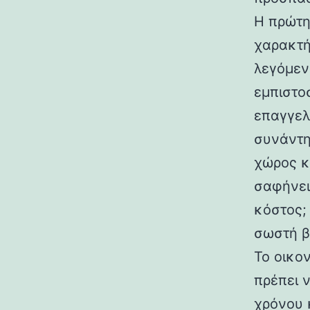
Η πρώτη
χαρακτήρ
λεγόμεν
εμπιστο
επαγγελ
συνάντη
χώρος κ
σαφήνει
κόστος; 
σωστή β
Το οικο
πρέπει 
χρόνου 