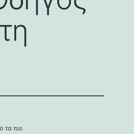
τη
ό τα πιο